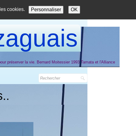
 des cookies.
Personnaliser
OK
aguais
ur préserver la vie. Bernard Moitessier 1993 Tamata et l'Alliance
..